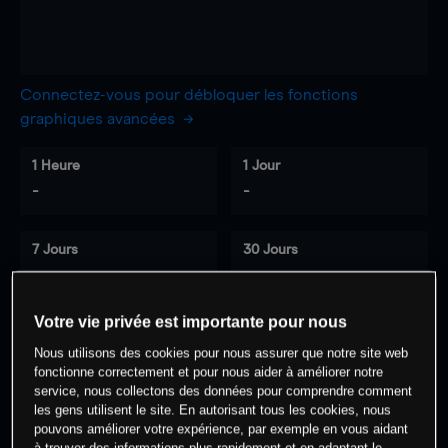
Connectez-vous pour débloquer les fonctions
graphiques avancées
1 Heure
1 Jour
-
-
7 Jours
30 Jours
-
-
Votre vie privée est importante pour nous
Nous utilisons des cookies pour nous assurer que notre site web
0
% des clients ont une position à
sur
fonctionne correctement et pour nous aider à améliorer notre
cet actif
service, nous collectons des données pour comprendre comment
les gens utilisent le site. En autorisant tous les cookies, nous
pouvons améliorer votre expérience, par exemple en vous aidant