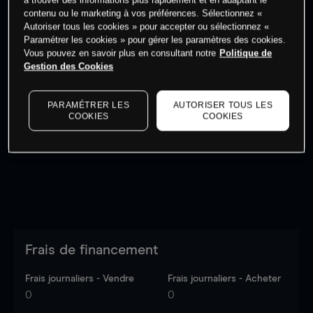
à trouver des informations plus rapidement et en adaptant le
Commencez à trader
contenu ou le marketing à vos préférences. Sélectionnez «
Autoriser tous les cookies » pour accepter ou sélectionnez «
Paramétrer les cookies » pour gérer les paramètres des cookies.
Vous pouvez en savoir plus en consultant notre
Politique de
Gestion des Cookies
Les prix sont indicatifs.
Connectez-vous
pour voir les
PARAMÉTRER LES
AUTORISER TOUS LES
dernières données du marché.
Log in
to see latest
COOKIES
COOKIES
market data
Frais de financement
Frais journaliers - Vendre
Frais journaliers - Acheter
0
0