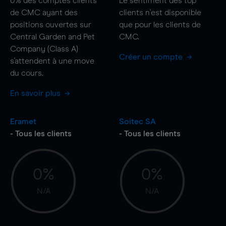
0%
des comptes clients
Le sentiment des top
de CMC ayant des
clients n'est disponible
positions ouvertes sur
que pour les clients de
Central Garden and Pet
CMC.
Company (Class A)
Créer un compte
s'attendent à une
move
du cours.
En savoir plus
Eramet
Soitec SA
- Tous les clients
- Tous les clients
0%
0%
N/A
N/A