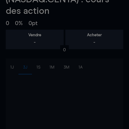
des action
0
0%
0pt
Vendre
Acheter
-
-
0
1J
3J
1S
1M
3M
1A