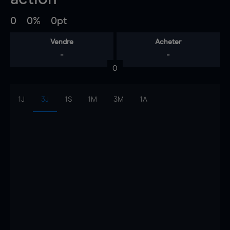
0
0%
0pt
Vendre
Acheter
-
-
0
1J
3J
1S
1M
3M
1A