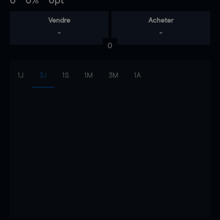
0
0%
0pt
Vendre
Acheter
-
-
0
1J
3J
1S
1M
3M
1A