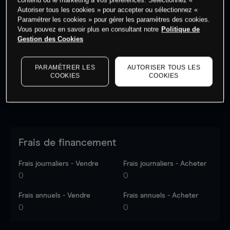
Autoriser tous les cookies » pour accepter ou sélectionnez «
Paramétrer les cookies » pour gérer les paramètres des cookies.
Vous pouvez en savoir plus en consultant notre
Politique de
Les prix sont indicatifs.
Connectez-vous
pour voir les
Gestion des Cookies
dernières données du marché.
Log in
to see latest
market data
PARAMÉTRER LES
AUTORISER TOUS LES
COOKIES
COOKIES
Frais de financement
Frais journaliers - Vendre
Frais journaliers - Acheter
0
0
Frais annuels - Vendre
Frais annuels - Acheter
0
0