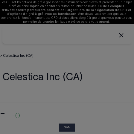
Les CFD et les options de gré à gré sont des instruments complexes et présentent un risque 
élevé de perte rapide en capital en raison de l’effet de levier. 
XX
des comptes 
d’investisseurs particuliers perdent de l’argent lors de la négociation de CFD et 
d’options de gré à gré avec ce fournisseur. 
V
ous devez vous assurer que vous 
comprenez le fonctionnement des CFD et des options de gré à gré et que vous pouvez vous 
permettre de prendre le risque élevé de perdre votre argent. 
>
Celestica Inc (CA)
Celestica Inc (CA)
-
-
(
-
)
NaN