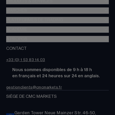
PRODUITS & SERVICES
MARCHÉS
Trading de CFD
CFD à Risque Limité
PLATEFORMES DE TRADING
Forex
Trading d’options
Indices
ACADÉMIE
CMC Next Generation
Comparez des comptes
Actions
Application mobile CMC
À PROPOS
Académie
Coûts
Matières Premières
TradingView
Glossaire
CONTACT
À propos de CMC Markets
Alpha
Obligations
MetaTrader 4 (MT4)
Actualités
Nous contacter
CMC Pro
ETFs
+33 (0) 1 53 83 14 03
Nos analystes de marché
FAQs
Cryptomonnaies
      Nous sommes disponibles de 9 h à 18 h
Support
Paniers d'Actions
      en français et 24 heures sur 24 en anglais.
Relations publiques
gestionclients@cmcmarkets.fr
SIÈGE DE CMC MARKETS
Garden Tower Neue Mainzer Str. 46-50,