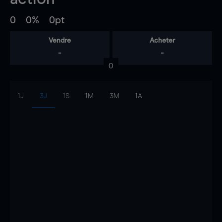
0
0%
0pt
Vendre
Acheter
-
-
0
1J
3J
1S
1M
3M
1A