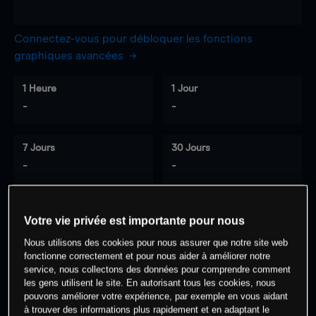
Connectez-vous pour débloquer les fonctions
graphiques avancées
1 Heure
1 Jour
-
-
7 Jours
30 Jours
-
-
Votre vie privée est importante pour nous
0
% des clients ont une position à
sur
Nous utilisons des cookies pour nous assurer que notre site web
cet actif
fonctionne correctement et pour nous aider à améliorer notre
service, nous collectons des données pour comprendre comment
les gens utilisent le site. En autorisant tous les cookies, nous
Commencez à trader
pouvons améliorer votre expérience, par exemple en vous aidant
à trouver des informations plus rapidement et en adaptant le