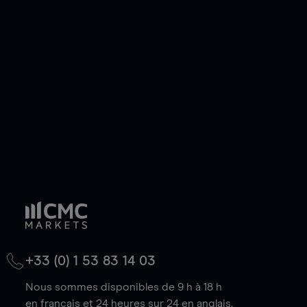
ou courte et ouvrir une position sur l'instrument
de votre choix, que le prix soit en hausse ou en
baisse.
+33 (0) 1 53 83 14 03
Nous sommes disponibles de 9 h à 18 h
en français et 24 heures sur 24 en anglais.