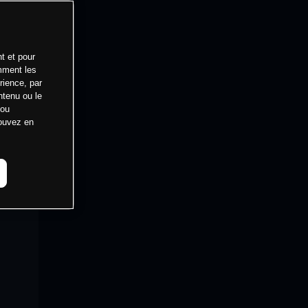
t et pour
mment les
rience, par
ntenu ou le
 ou
pouvez en