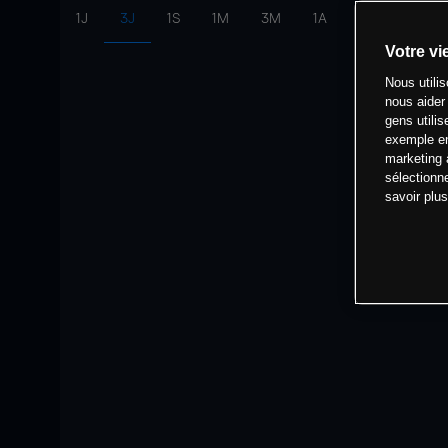
1J
3J
1S
1M
3M
1A
intervalle:
10 
Votre vi
Nous utili
nous aider
gens utilis
exemple en
marketing 
sélectionn
savoir plu