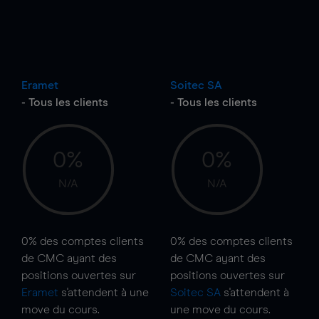
Eramet
Soitec SA
- Tous les clients
- Tous les clients
0%
0%
N/A
N/A
0%
des comptes clients
0%
des comptes clients
de CMC ayant des
de CMC ayant des
positions ouvertes sur
positions ouvertes sur
Eramet
s'attendent à une
Soitec SA
s'attendent à
move
du cours.
une
move
du cours.