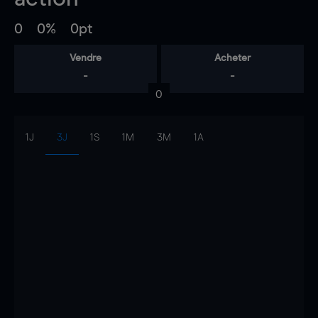
0
0%
0pt
Vendre
Acheter
-
-
0
1J
3J
1S
1M
3M
1A