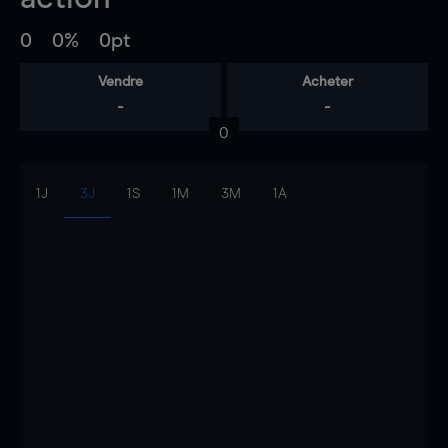
0
0%
0pt
Vendre
Acheter
-
-
0
1J
3J
1S
1M
3M
1A