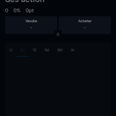
0
0%
0pt
Vendre
Acheter
-
-
0
1J
3J
1S
1M
3M
1A