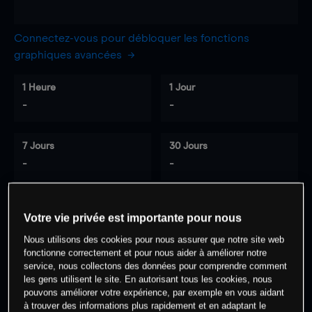
Connectez-vous pour débloquer les fonctions
graphiques avancées
1 Heure
1 Jour
-
-
7 Jours
30 Jours
-
-
Votre vie privée est importante pour nous
0
% des clients ont une position à
sur
Nous utilisons des cookies pour nous assurer que notre site web
cet actif
fonctionne correctement et pour nous aider à améliorer notre
service, nous collectons des données pour comprendre comment
les gens utilisent le site. En autorisant tous les cookies, nous
Commencez à trader
pouvons améliorer votre expérience, par exemple en vous aidant
à trouver des informations plus rapidement et en adaptant le