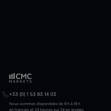
ou courte et ouvrir une position sur l'instrument
de votre choix, que le prix soit en hausse ou en
baisse.
+33 (0) 1 53 83 14 03
Nous sommes disponibles de 9 h à 18 h
en français et 24 heures sur 24 en anglais.