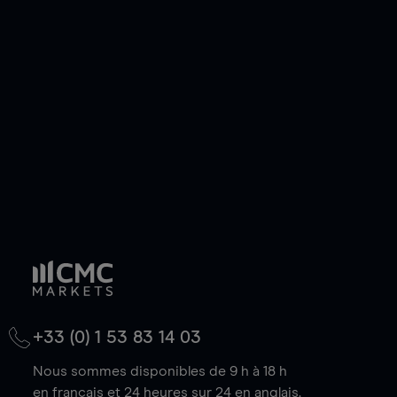
ou courte et ouvrir une position sur l'instrument
de votre choix, que le prix soit en hausse ou en
baisse.
+33 (0) 1 53 83 14 03
Nous sommes disponibles de 9 h à 18 h
en français et 24 heures sur 24 en anglais.