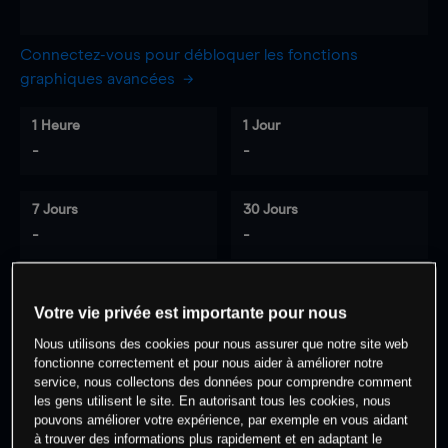
Connectez-vous pour débloquer les fonctions
graphiques avancées
1 Heure
1 Jour
-
-
7 Jours
30 Jours
-
-
Votre vie privée est importante pour nous
0
% des clients ont une position à
sur
Nous utilisons des cookies pour nous assurer que notre site web
cet actif
fonctionne correctement et pour nous aider à améliorer notre
service, nous collectons des données pour comprendre comment
les gens utilisent le site. En autorisant tous les cookies, nous
Commencez à trader
pouvons améliorer votre expérience, par exemple en vous aidant
à trouver des informations plus rapidement et en adaptant le