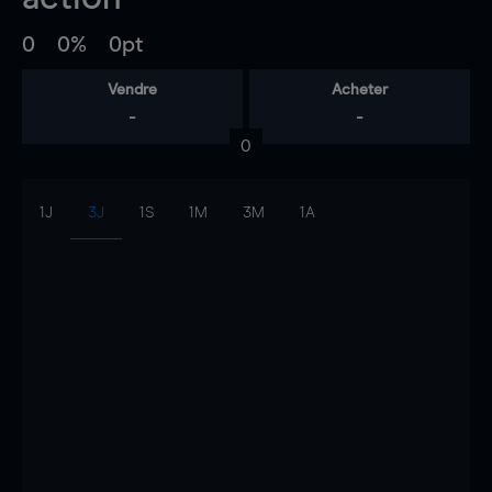
0
0%
0pt
Vendre
Acheter
-
-
0
1J
3J
1S
1M
3M
1A