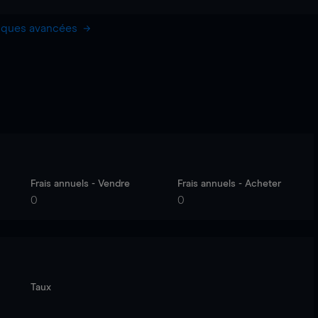
hiques avancées
Frais annuels - Vendre
Frais annuels - Acheter
0
0
Taux