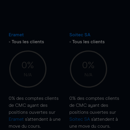
Eramet
Soitec SA
- Tous les clients
- Tous les clients
0%
0%
N/A
N/A
0%
des comptes clients
0%
des comptes clients
de CMC ayant des
de CMC ayant des
positions ouvertes sur
positions ouvertes sur
Eramet
s'attendent à une
Soitec SA
s'attendent à
move
du cours.
une
move
du cours.