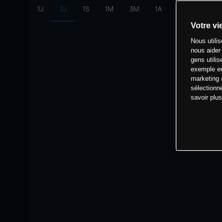
1J
3J
1S
1M
3M
1A
intervalle:
10 
Votre vi
Nous utili
nous aider
gens utilis
exemple en
marketing 
sélectionn
savoir plu