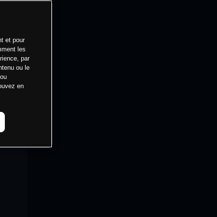
t et pour
mment les
rience, par
ntenu ou le
 ou
pouvez en