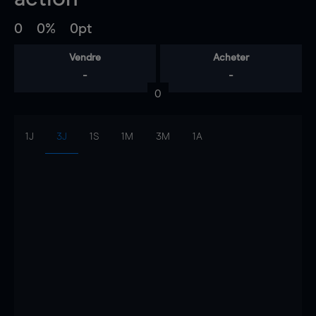
0
0%
0pt
Vendre
Acheter
-
-
0
1J
3J
1S
1M
3M
1A