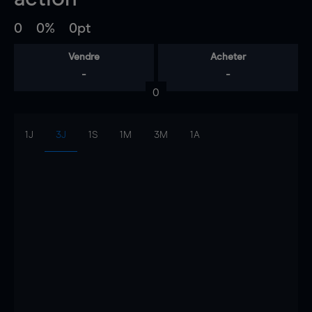
0
0%
0pt
Vendre
Acheter
-
-
0
1J
3J
1S
1M
3M
1A