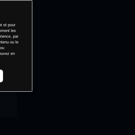
t et pour
mment les
rience, par
ntenu ou le
 ou
pouvez en