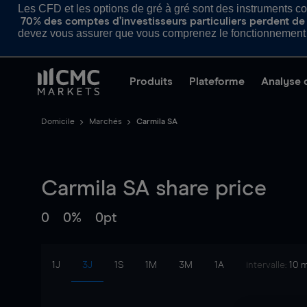
Les CFD et les options de gré à gré sont des instruments com
70% des comptes d’investisseurs particuliers perdent de l
devez vous assurer que vous comprenez le fonctionnement d
Produits
Plateforme
Analyse 
Domicile
Marchés
Carmila SA
Carmila SA
share price
0
0%
0pt
1J
3J
1S
1M
3M
1A
intervalle:
10 