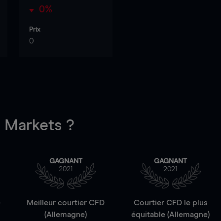
0%
Prix
0
Markets ?
GAGNANT
GAGNANT
2021
2021
e
Meilleur courtier CFD
Courtier CFD le plus
(Allemagne)
équitable (Allemagne)