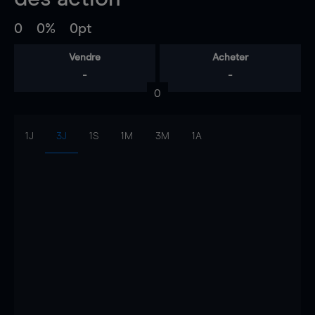
0
0%
0pt
Vendre
Acheter
-
-
0
1J
3J
1S
1M
3M
1A