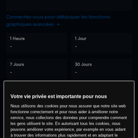
Connectez-vous pour débloquer les fonctions
graphiques avancées
1 Heure
1 Jour
-
-
7 Jours
30 Jours
-
-
Votre vie privée est importante pour nous
0
% des clients ont une position à
sur
Nous utilisons des cookies pour nous assurer que notre site web
cet actif
fonctionne correctement et pour nous aider à améliorer notre
service, nous collectons des données pour comprendre comment
les gens utilisent le site. En autorisant tous les cookies, nous
Commencez à trader
pouvons améliorer votre expérience, par exemple en vous aidant
à trouver des informations plus rapidement et en adaptant le