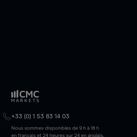
ou courte et ouvrir une position sur l'instrument
de votre choix, que le prix soit en hausse ou en
baisse.
+33 (0) 1 53 83 14 03
Nous sommes disponibles de 9 h à 18 h
en français et 24 heures sur 24 en anglais.