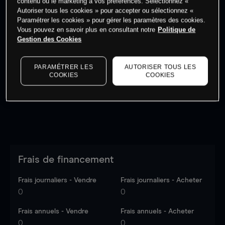
contenu ou le marketing à vos préférences. Sélectionnez «
Autoriser tous les cookies » pour accepter ou sélectionnez «
Paramétrer les cookies » pour gérer les paramètres des cookies.
Vous pouvez en savoir plus en consultant notre
Politique de
Gestion des Cookies
Les prix sont indicatifs.
Connectez-vous
pour voir les
dernières données du marché.
Log in
to see latest
PARAMÉTRER LES
AUTORISER TOUS LES
market data
COOKIES
COOKIES
Frais de financement
Frais journaliers - Vendre
Frais journaliers - Acheter
0
0
Frais annuels - Vendre
Frais annuels - Acheter
0
0