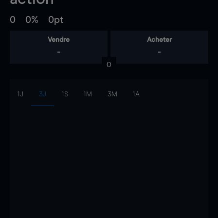
0
0%
0pt
Vendre
Acheter
-
-
0
1J
3J
1S
1M
3M
1A