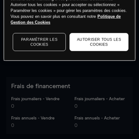
Autoriser tous les cookies » pour accepter ou sélectionnez «
Paramétrer les cookies » pour gérer les paramètres des cookies.
Vous pouvez en savoir plus en consultant notre
Politique de
Les prix sont indicatifs.
Connectez-vous
pour voir les
Gestion des Cookies
dernières données du marché.
Log in
to see latest
market data
PARAMÉTRER LES
AUTORISER TOUS LES
COOKIES
COOKIES
Frais de financement
Frais journaliers - Vendre
Frais journaliers - Acheter
0
0
Frais annuels - Vendre
Frais annuels - Acheter
0
0