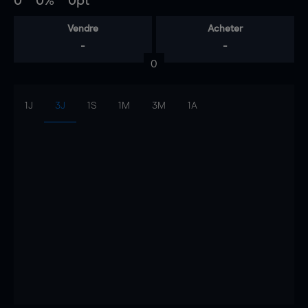
0
0%
0pt
Vendre
Acheter
-
-
0
1J
3J
1S
1M
3M
1A