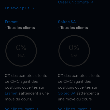
Créer un compte
En savoir plus
Eramet
Soitec SA
- Tous les clients
- Tous les clients
0%
0%
N/A
N/A
0%
des comptes clients
0%
des comptes clients
de CMC ayant des
de CMC ayant des
positions ouvertes sur
positions ouvertes sur
Eramet
s'attendent à une
Soitec SA
s'attendent à
move
du cours.
une
move
du cours.
Voir l'instrument
Voir l'instrument