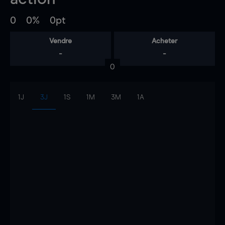
0
0%
0pt
Vendre
Acheter
-
-
0
1J
3J
1S
1M
3M
1A