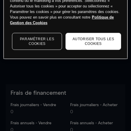
contenu ou le marketing à vos préférences. Sélectionnez «
Autoriser tous les cookies » pour accepter ou sélectionnez «
Paramétrer les cookies » pour gérer les paramètres des cookies.
Vous pouvez en savoir plus en consultant notre
Politique de
Gestion des Cookies
Les prix sont indicatifs.
Connectez-vous
pour voir les
dernières données du marché.
Log in
to see latest
PARAMÉTRER LES
AUTORISER TOUS LES
market data
COOKIES
COOKIES
Frais de financement
Frais journaliers - Vendre
Frais journaliers - Acheter
0
0
Frais annuels - Vendre
Frais annuels - Acheter
0
0