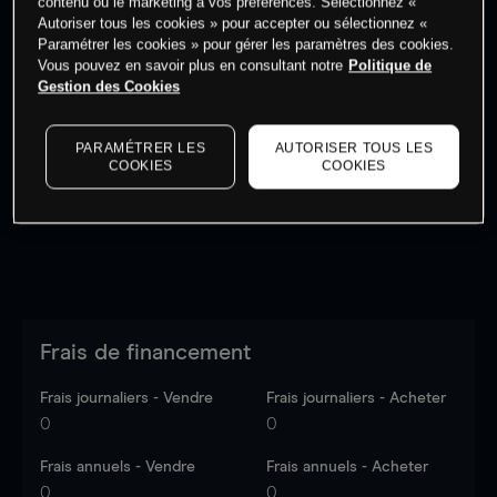
contenu ou le marketing à vos préférences. Sélectionnez «
Autoriser tous les cookies » pour accepter ou sélectionnez «
Paramétrer les cookies » pour gérer les paramètres des cookies.
Vous pouvez en savoir plus en consultant notre
Politique de
Gestion des Cookies
Les prix sont indicatifs.
Connectez-vous
pour voir les
dernières données du marché.
Log in
to see latest
PARAMÉTRER LES
AUTORISER TOUS LES
market data
COOKIES
COOKIES
Frais de financement
Frais journaliers - Vendre
Frais journaliers - Acheter
0
0
Frais annuels - Vendre
Frais annuels - Acheter
0
0