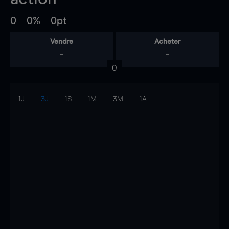
0
0%
0pt
Vendre
Acheter
-
-
0
1J
3J
1S
1M
3M
1A