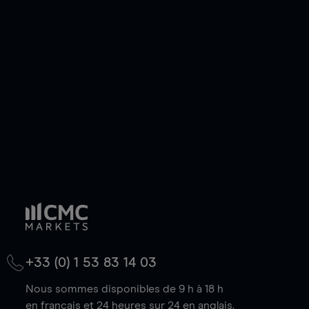
ou courte et ouvrir une position sur l'instrument
de votre choix, que le prix soit en hausse ou en
baisse.
+33 (0) 1 53 83 14 03
Nous sommes disponibles de 9 h à 18 h
en français et 24 heures sur 24 en anglais.