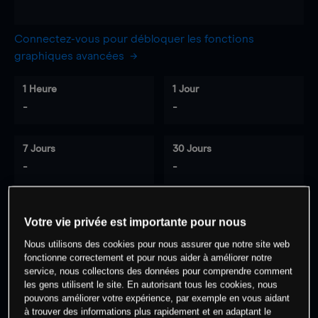
Connectez-vous pour débloquer les fonctions
graphiques avancées
1 Heure
1 Jour
-
-
7 Jours
30 Jours
-
-
Votre vie privée est importante pour nous
0
% des clients ont une position à
sur
Nous utilisons des cookies pour nous assurer que notre site web
cet actif
fonctionne correctement et pour nous aider à améliorer notre
service, nous collectons des données pour comprendre comment
les gens utilisent le site. En autorisant tous les cookies, nous
Commencez à trader
pouvons améliorer votre expérience, par exemple en vous aidant
à trouver des informations plus rapidement et en adaptant le