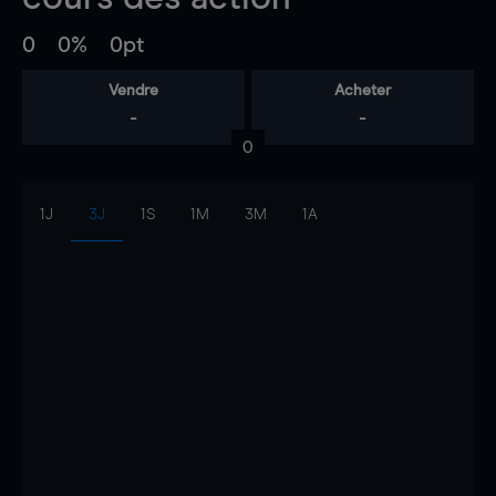
0
0%
0pt
Vendre
Acheter
-
-
0
1J
3J
1S
1M
3M
1A