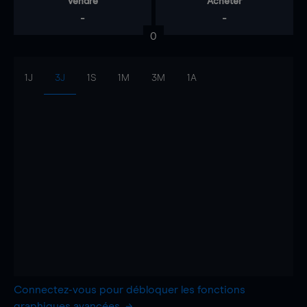
Vendre
Acheter
-
-
0
1J
3J
1S
1M
3M
1A
Connectez-vous pour débloquer les fonctions
graphiques avancées