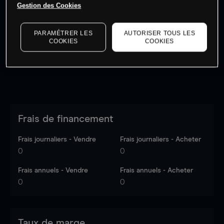
Gestion des Cookies
Les prix sont indicatifs.
Connectez-vous
pour voir les
dernières données du marché.
Log in
to see latest
market data
PARAMÉTRER LES
AUTORISER TOUS LES
COOKIES
COOKIES
Frais de financement
Frais journaliers - Vendre
Frais journaliers - Acheter
0
0
Frais annuels - Vendre
Frais annuels - Acheter
0
0
Taux de marge