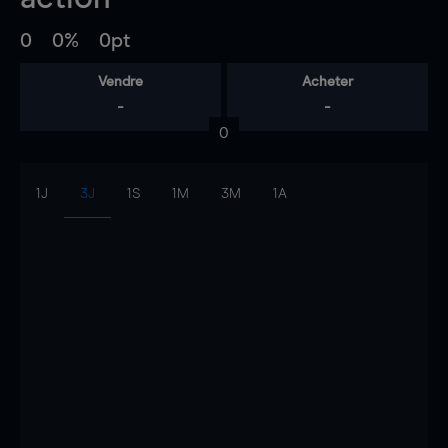
0
0%
0pt
Vendre
Acheter
-
-
0
1J
3J
1S
1M
3M
1A