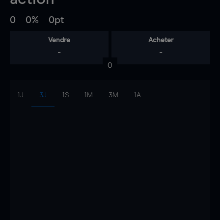
0
0%
0pt
Vendre
Acheter
-
-
0
1J
3J
1S
1M
3M
1A