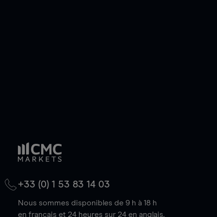
ou courte et ouvrir une position sur l'instrument
de votre choix, que le prix soit en hausse ou en
baisse.
+33 (0) 1 53 83 14 03
Nous sommes disponibles de 9 h à 18 h
en français et 24 heures sur 24 en anglais.