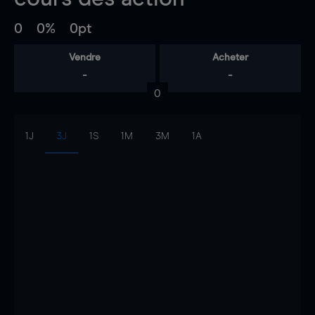
0
0%
0pt
Vendre
Acheter
-
-
0
1J
3J
1S
1M
3M
1A