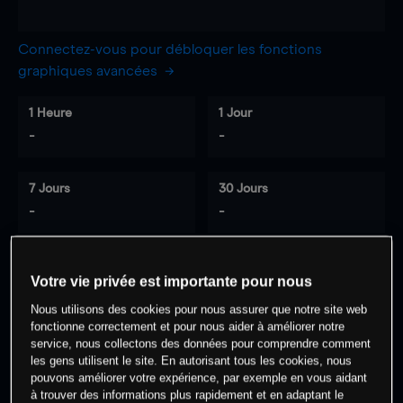
Connectez-vous pour débloquer les fonctions
graphiques avancées
1 Heure
1 Jour
-
-
7 Jours
30 Jours
-
-
Votre vie privée est importante pour nous
0
% des clients ont une position à
sur
Nous utilisons des cookies pour nous assurer que notre site web
cet actif
fonctionne correctement et pour nous aider à améliorer notre
service, nous collectons des données pour comprendre comment
les gens utilisent le site. En autorisant tous les cookies, nous
Commencez à trader
pouvons améliorer votre expérience, par exemple en vous aidant
à trouver des informations plus rapidement et en adaptant le