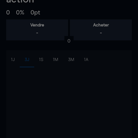
0
0%
0pt
Vendre
Acheter
-
-
0
1J
3J
1S
1M
3M
1A