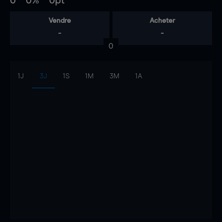
0
0%
0pt
Vendre
Acheter
-
-
0
1J
3J
1S
1M
3M
1A