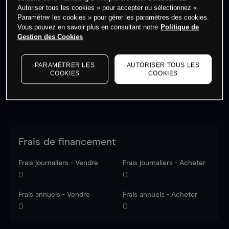
Autoriser tous les cookies » pour accepter ou sélectionnez «
Paramétrer les cookies » pour gérer les paramètres des cookies.
Vous pouvez en savoir plus en consultant notre
Politique de
Les prix sont indicatifs.
Connectez-vous
pour voir les
Gestion des Cookies
dernières données du marché.
Log in
to see latest
market data
PARAMÉTRER LES
AUTORISER TOUS LES
COOKIES
COOKIES
Frais de financement
Frais journaliers - Vendre
Frais journaliers - Acheter
0
0
Frais annuels - Vendre
Frais annuels - Acheter
0
0