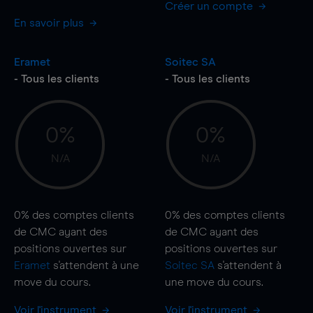
Créer un compte
En savoir plus
Eramet
Soitec SA
- Tous les clients
- Tous les clients
0%
0%
N/A
N/A
0%
des comptes clients
0%
des comptes clients
de CMC ayant des
de CMC ayant des
positions ouvertes sur
positions ouvertes sur
Eramet
s'attendent à une
Soitec SA
s'attendent à
move
du cours.
une
move
du cours.
Voir l'instrument
Voir l'instrument