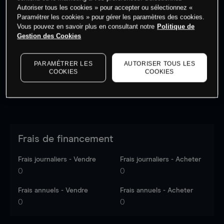
Autoriser tous les cookies » pour accepter ou sélectionnez «
Paramétrer les cookies » pour gérer les paramètres des cookies.
Vous pouvez en savoir plus en consultant notre
Politique de
Les prix sont indicatifs.
Connectez-vous
pour voir les
Gestion des Cookies
dernières données du marché.
Log in
to see latest
market data
PARAMÉTRER LES
AUTORISER TOUS LES
COOKIES
COOKIES
Frais de financement
Frais journaliers - Vendre
Frais journaliers - Acheter
0
0
Frais annuels - Vendre
Frais annuels - Acheter
0
0