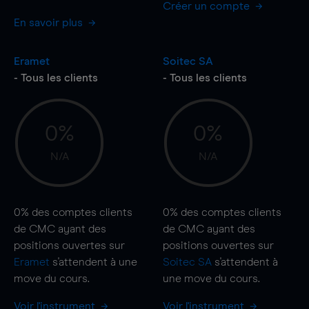
Créer un compte
En savoir plus
Eramet
Soitec SA
- Tous les clients
- Tous les clients
0%
0%
N/A
N/A
0%
des comptes clients
0%
des comptes clients
de CMC ayant des
de CMC ayant des
positions ouvertes sur
positions ouvertes sur
Eramet
s'attendent à une
Soitec SA
s'attendent à
move
du cours.
une
move
du cours.
Voir l'instrument
Voir l'instrument