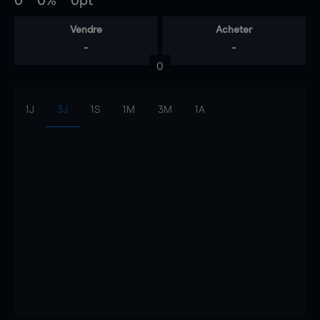
0
0%
0pt
Vendre
Acheter
-
-
0
1J
3J
1S
1M
3M
1A