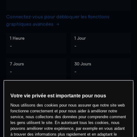
Connectez-vous pour débloquer les fonctions
graphiques avancées
1 Heure
1 Jour
-
-
7 Jours
30 Jours
-
-
Votre vie privée est importante pour nous
0
% des clients ont une position à
sur
Nous utilisons des cookies pour nous assurer que notre site web
cet actif
fonctionne correctement et pour nous aider à améliorer notre
service, nous collectons des données pour comprendre comment
les gens utilisent le site. En autorisant tous les cookies, nous
Commencez à trader
pouvons améliorer votre expérience, par exemple en vous aidant
à trouver des informations plus rapidement et en adaptant le