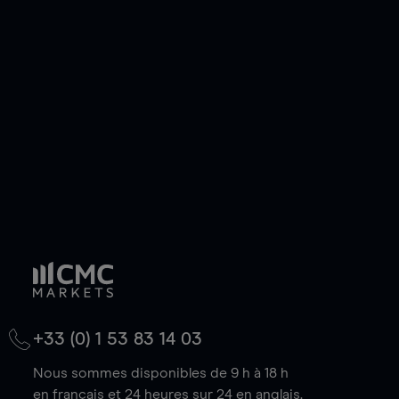
ou courte et ouvrir une position sur l'instrument
de votre choix, que le prix soit en hausse ou en
baisse.
+33 (0) 1 53 83 14 03
Nous sommes disponibles de 9 h à 18 h
en français et 24 heures sur 24 en anglais.