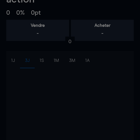
0
0%
0pt
Vendre
Acheter
-
-
0
1J
3J
1S
1M
3M
1A