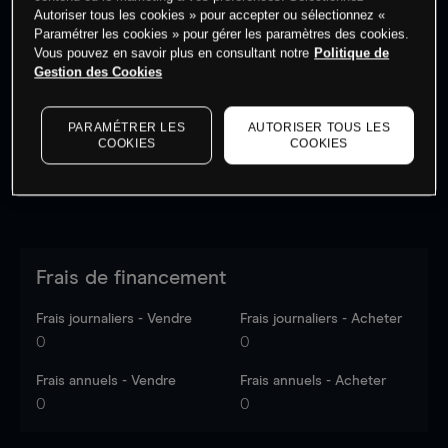
Autoriser tous les cookies » pour accepter ou sélectionnez «
Paramétrer les cookies » pour gérer les paramètres des cookies.
Vous pouvez en savoir plus en consultant notre
Politique de
Les prix sont indicatifs.
Connectez-vous
pour voir les
Gestion des Cookies
dernières données du marché.
Log in
to see latest
market data
PARAMÉTRER LES
AUTORISER TOUS LES
COOKIES
COOKIES
Frais de financement
Frais journaliers - Vendre
Frais journaliers - Acheter
0
0
Frais annuels - Vendre
Frais annuels - Acheter
0
0