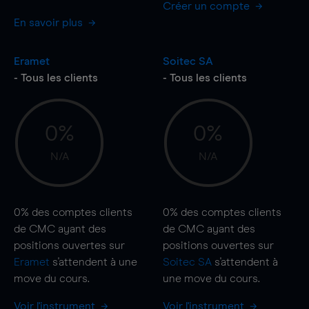
Créer un compte
En savoir plus
Eramet
Soitec SA
- Tous les clients
- Tous les clients
0%
0%
N/A
N/A
0%
des comptes clients
0%
des comptes clients
de CMC ayant des
de CMC ayant des
positions ouvertes sur
positions ouvertes sur
Eramet
s'attendent à une
Soitec SA
s'attendent à
move
du cours.
une
move
du cours.
Voir l'instrument
Voir l'instrument