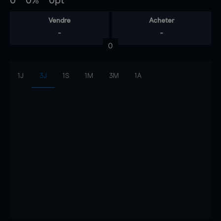
0
0%
0pt
Vendre
Acheter
-
-
0
1J
3J
1S
1M
3M
1A