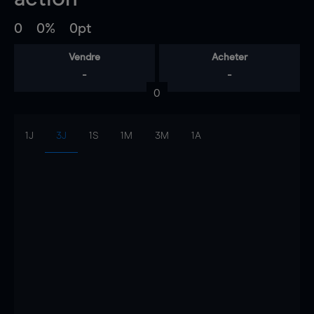
0
0%
0pt
Vendre
Acheter
-
-
0
1J
3J
1S
1M
3M
1A