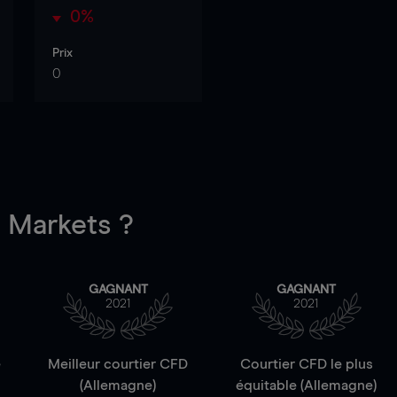
0%
Prix
0
Markets ?
GAGNANT
GAGNANT
2021
2021
e
Meilleur courtier CFD
Courtier CFD le plus
(Allemagne)
équitable (Allemagne)