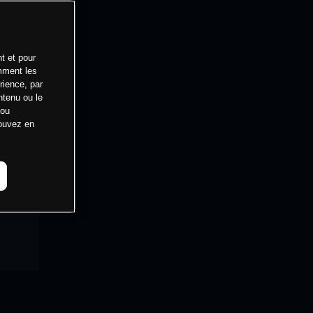
t et pour
mment les
rience, par
ntenu ou le
 ou
pouvez en