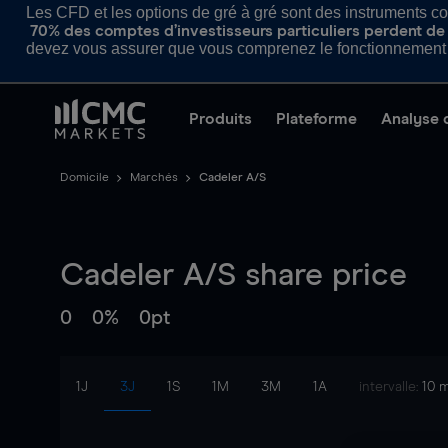
Les CFD et les options de gré à gré sont des instruments com
70% des comptes d’investisseurs particuliers perdent de l
devez vous assurer que vous comprenez le fonctionnement d
Produits
Plateforme
Analyse 
Domicile
Marchés
Cadeler A/S
Cadeler A/S
share price
0
0%
0pt
1J
3J
1S
1M
3M
1A
intervalle:
10 