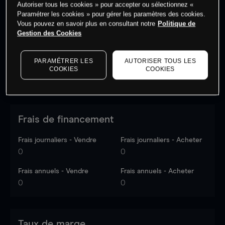
Autoriser tous les cookies » pour accepter ou sélectionnez «
Les prix sont indicatifs.
Connectez-vous
pour voir les
Paramétrer les cookies » pour gérer les paramètres des cookies.
dernières données du marché.
Log in
to see latest
Vous pouvez en savoir plus en consultant notre
Politique de
market data
Gestion des Cookies
PARAMÉTRER LES
AUTORISER TOUS LES
COOKIES
COOKIES
Frais de financement
Frais journaliers - Vendre
Frais journaliers - Acheter
0
0
Frais annuels - Vendre
Frais annuels - Acheter
0
0
Taux de marge