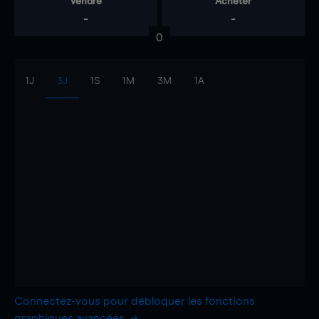
Vendre
Acheter
-
-
0
1J
3J
1S
1M
3M
1A
Connectez-vous pour débloquer les fonctions
graphiques avancées