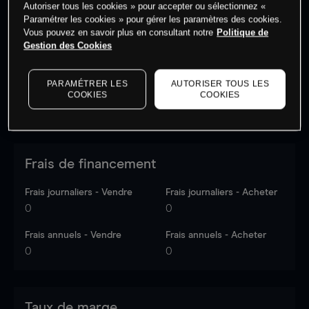
Autoriser tous les cookies » pour accepter ou sélectionnez «
Les prix sont indicatifs.
Connectez-vous
pour voir les
Paramétrer les cookies » pour gérer les paramètres des cookies.
dernières données du marché.
Log in
to see latest
Vous pouvez en savoir plus en consultant notre
Politique de
market data
Gestion des Cookies
PARAMÉTRER LES
AUTORISER TOUS LES
COOKIES
COOKIES
Frais de financement
Frais journaliers - Vendre
Frais journaliers - Acheter
0
0
Frais annuels - Vendre
Frais annuels - Acheter
0
0
Taux de marge