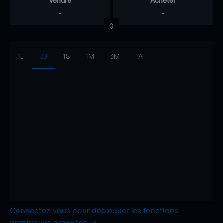
Vendre
Acheter
-
-
0
1J
3J
1S
1M
3M
1A
Connectez-vous pour débloquer les fonctions
graphiques avancées