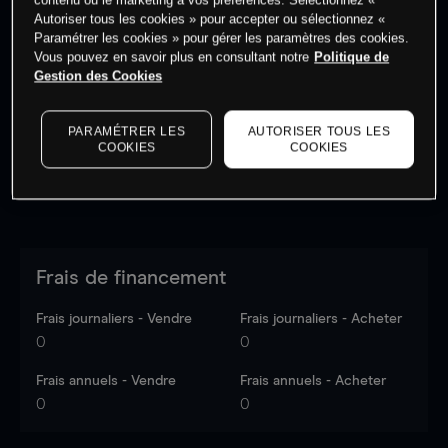
Autoriser tous les cookies » pour accepter ou sélectionnez «
Paramétrer les cookies » pour gérer les paramètres des cookies.
Vous pouvez en savoir plus en consultant notre
Politique de
Les prix sont indicatifs.
Connectez-vous
pour voir les
Gestion des Cookies
dernières données du marché.
Log in
to see latest
market data
PARAMÉTRER LES
AUTORISER TOUS LES
COOKIES
COOKIES
Frais de financement
Frais journaliers - Vendre
Frais journaliers - Acheter
0
0
Frais annuels - Vendre
Frais annuels - Acheter
0
0