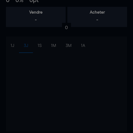
0
0%
0pt
Vendre
Acheter
-
-
0
1J
3J
1S
1M
3M
1A