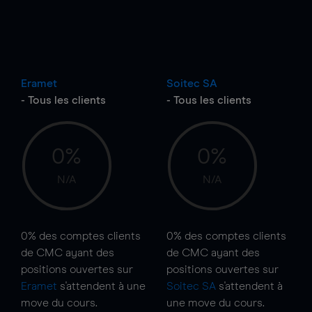
Eramet
Soitec SA
- Tous les clients
- Tous les clients
0%
0%
N/A
N/A
0%
des comptes clients
0%
des comptes clients
de CMC ayant des
de CMC ayant des
positions ouvertes sur
positions ouvertes sur
Eramet
s'attendent à une
Soitec SA
s'attendent à
move
du cours.
une
move
du cours.