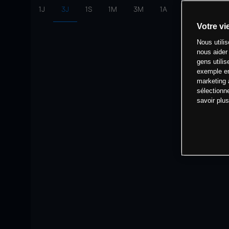
1J
3J
1S
1M
3M
1A
intervalle:
10 
Votre vi
Nous utili
nous aider
gens utilis
exemple en
marketing 
sélectionn
savoir plu