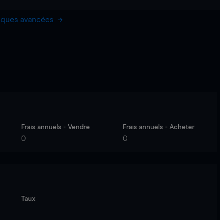
hiques avancées
Frais annuels - Vendre
Frais annuels - Acheter
0
0
Taux