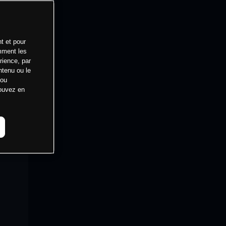
t et pour
mment les
rience, par
ntenu ou le
 ou
pouvez en