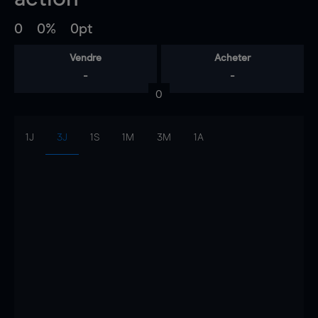
0
0%
0pt
Vendre
Acheter
-
-
0
1J
3J
1S
1M
3M
1A