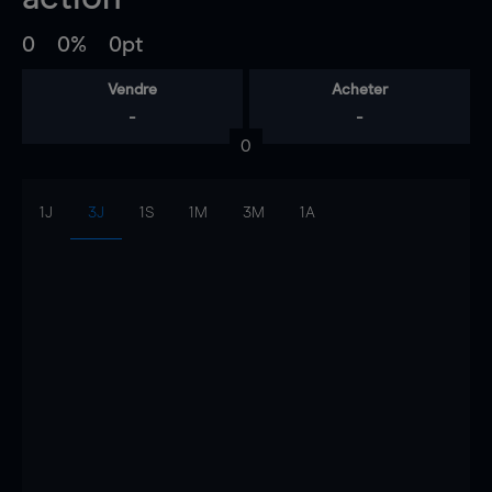
0
0%
0pt
Vendre
Acheter
-
-
0
1J
3J
1S
1M
3M
1A