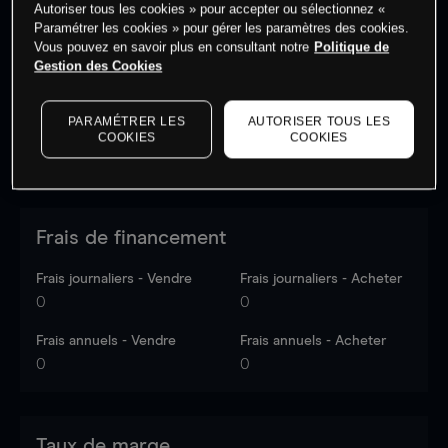
Autoriser tous les cookies » pour accepter ou sélectionnez «
Les prix sont indicatifs.
Connectez-vous
pour voir les
Paramétrer les cookies » pour gérer les paramètres des cookies.
dernières données du marché.
Log in
to see latest
Vous pouvez en savoir plus en consultant notre
Politique de
market data
Gestion des Cookies
PARAMÉTRER LES
AUTORISER TOUS LES
COOKIES
COOKIES
Frais de financement
Frais journaliers - Vendre
Frais journaliers - Acheter
0
0
Frais annuels - Vendre
Frais annuels - Acheter
0
0
Taux de marge