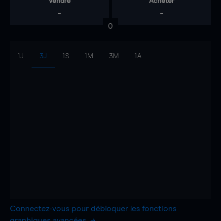
Vendre
Acheter
-
-
0
1J
3J
1S
1M
3M
1A
Connectez-vous pour débloquer les fonctions
graphiques avancées