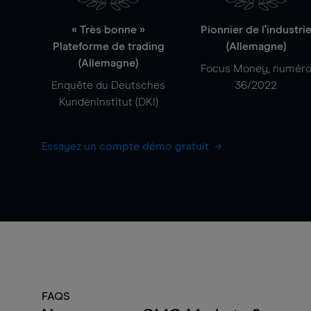
« Très bonne »
Pionnier de l'industri
Plateforme de trading
(Allemagne)
(Allemagne)
Focus Money, numér
Enquête du Deutsches
36/2022
Kundeninstitut (DKI)
Essayez un compte démo gratuit
FAQS