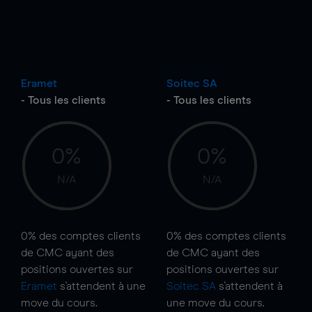
Eramet
Soitec SA
- Tous les clients
- Tous les clients
0%
0%
N/A
N/A
0%
des comptes clients
0%
des comptes clients
de CMC ayant des
de CMC ayant des
positions ouvertes sur
positions ouvertes sur
Eramet
s'attendent à une
Soitec SA
s'attendent à
move
du cours.
une
move
du cours.