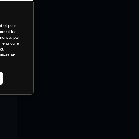
t et pour
mment les
rience, par
ntenu ou le
 ou
pouvez en