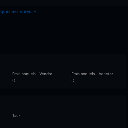
hiques avancées
Frais annuels - Vendre
Frais annuels - Acheter
0
0
Taux