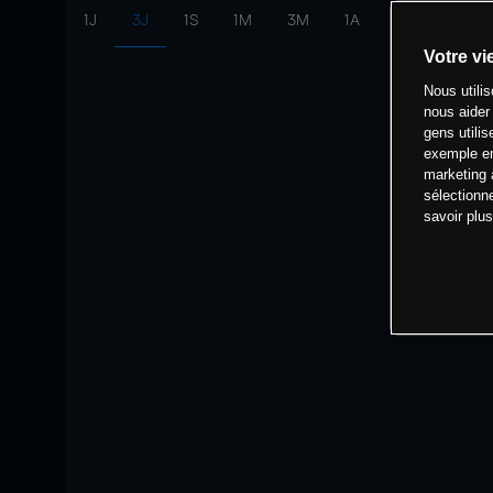
1J
3J
1S
1M
3M
1A
intervalle:
10 
Votre vi
Nous utili
nous aider
gens utilis
exemple en
marketing 
sélectionn
savoir plu