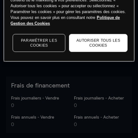
Autoriser tous les cookies » pour accepter ou sélectionnez «
Paramétrer les cookies » pour gérer les paramètres des cookies.
Vous pouvez en savoir plus en consultant notre
Politique de
Les prix sont indicatifs.
Connectez-vous
pour voir les
Gestion des Cookies
dernières données du marché.
Log in
to see latest
market data
PARAMÉTRER LES
AUTORISER TOUS LES
COOKIES
COOKIES
Frais de financement
Frais journaliers - Vendre
Frais journaliers - Acheter
0
0
Frais annuels - Vendre
Frais annuels - Acheter
0
0