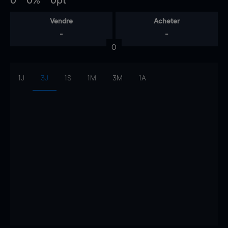
0
0%
0pt
Vendre
Acheter
-
-
0
1J
3J
1S
1M
3M
1A