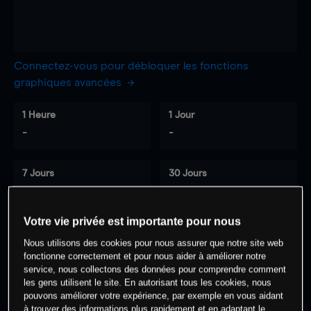
Connectez-vous pour débloquer les fonctions
graphiques avancées
1 Heure
1 Jour
-
-
7 Jours
30 Jours
-
-
Votre vie privée est importante pour nous
Nous utilisons des cookies pour nous assurer que notre site web
0
% des clients ont une position à
sur
fonctionne correctement et pour nous aider à améliorer notre
cet actif
service, nous collectons des données pour comprendre comment
les gens utilisent le site. En autorisant tous les cookies, nous
pouvons améliorer votre expérience, par exemple en vous aidant
à trouver des informations plus rapidement et en adaptant le