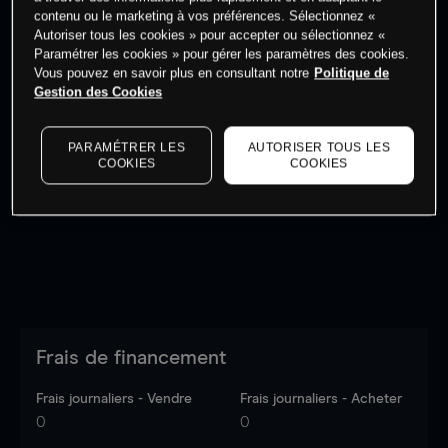
Commencez à trader
contenu ou le marketing à vos préférences. Sélectionnez «
Autoriser tous les cookies » pour accepter ou sélectionnez «
Paramétrer les cookies » pour gérer les paramètres des cookies.
Vous pouvez en savoir plus en consultant notre
Politique de
Gestion des Cookies
Les prix sont indicatifs.
Connectez-vous
pour voir les
PARAMÉTRER LES
AUTORISER TOUS LES
dernières données du marché.
Log in
to see latest
COOKIES
COOKIES
market data
Frais de financement
Frais journaliers - Vendre
Frais journaliers - Acheter
0
0