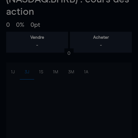
action
0
0%
0pt
Vendre
Acheter
-
-
0
1J
3J
1S
1M
3M
1A