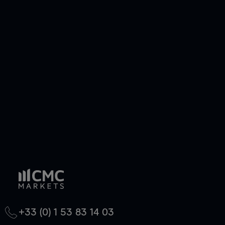
efficacement votre risque. Avec les CFD, vous
pouvez également prendre une position longue
ou courte et ouvrir une position sur l'instrument
de votre choix, que le prix soit en hausse ou en
baisse.
+33 (0) 1 53 83 14 03