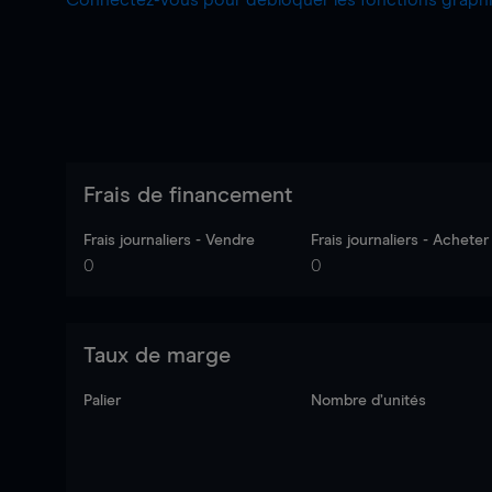
Connectez-vous pour débloquer les fonctions grap
Frais de financement
Frais journaliers - Vendre
Frais journaliers - Acheter
0
0
Taux de marge
Palier
Nombre d’unités