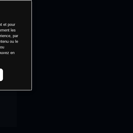
t et pour
mment les
rience, par
ntenu ou le
 ou
pouvez en