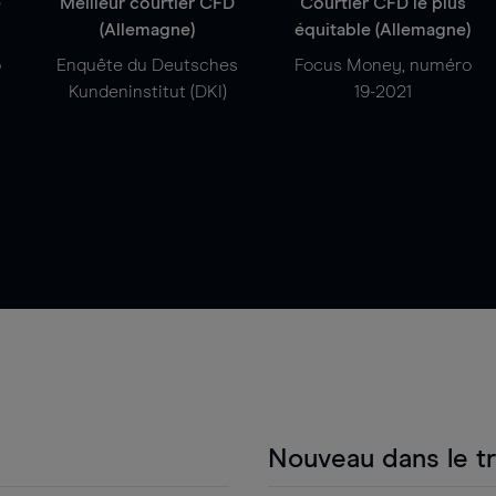
e
Meilleur courtier CFD
Courtier CFD le plus
(Allemagne)
équitable (Allemagne)
o
Enquête du Deutsches
Focus Money, numéro
Kundeninstitut (DKI)
19-2021
Nouveau dans le t