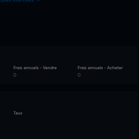
hiques avancées
Frais annuels - Vendre
Frais annuels - Acheter
0
0
Taux