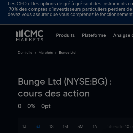
Les CFD et les options de gré à gré sont des instruments com
70% des comptes d’investisseurs particuliers perdent de l
devez vous assurer que vous comprenez le fonctionnement d
Produits
Plateforme
Analyse 
Domicile
Marchés
Bunge Ltd
Bunge Ltd (NYSE:BG) :
cours des action
0
0%
0pt
1J
3J
1S
1M
3M
1A
intervalle:
10 