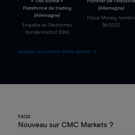
« Très bonne »
Pionnier de l'industri
Plateforme de trading
(Allemagne)
(Allemagne)
Focus Money, numér
Enquête du Deutsches
36/2022
Kundeninstitut (DKI)
Essayez un compte démo gratuit
FAQS
Nouveau sur CMC Markets ?