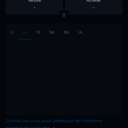
Vendre
Acheter
-
-
0
1J
3J
1S
1M
3M
1A
Connectez-vous pour débloquer les fonctions
graphiques avancées