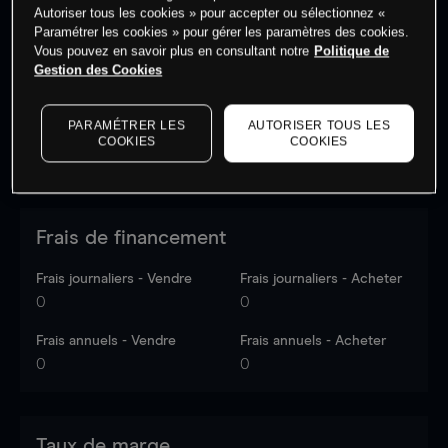
Autoriser tous les cookies » pour accepter ou sélectionnez «
Les prix sont indicatifs.
Connectez-vous
pour voir les
Paramétrer les cookies » pour gérer les paramètres des cookies.
dernières données du marché.
Log in
to see latest
Vous pouvez en savoir plus en consultant notre
Politique de
market data
Gestion des Cookies
PARAMÉTRER LES
AUTORISER TOUS LES
COOKIES
COOKIES
Frais de financement
Frais journaliers - Vendre
Frais journaliers - Acheter
0
0
Frais annuels - Vendre
Frais annuels - Acheter
0
0
Taux de marge