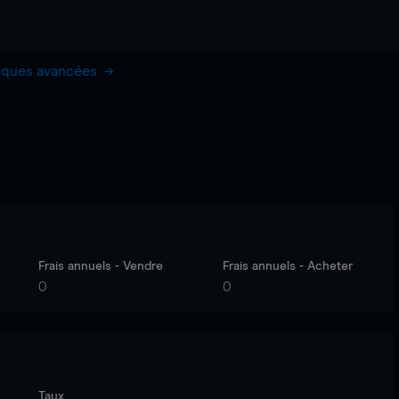
hiques avancées
Frais annuels - Vendre
Frais annuels - Acheter
0
0
Taux