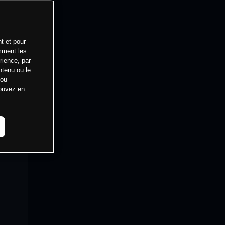
t et pour
mment les
rience, par
ntenu ou le
 ou
pouvez en