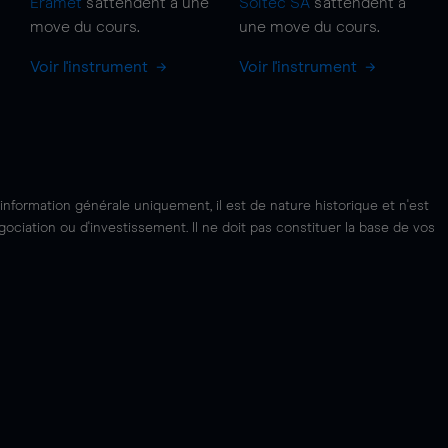
Eramet
s'attendent à une
Soitec SA
s'attendent à
move
du cours.
une
move
du cours.
Voir l'instrument
Voir l'instrument
'information générale uniquement, il est de nature historique et n'est
ciation ou d'investissement. Il ne doit pas constituer la base de vos