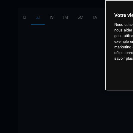
Votre vi
1J
3J
1S
1M
3M
1A
intervalle:
10 
Nous utili
nous aider
gens utilis
exemple en
marketing 
sélectionn
savoir plu