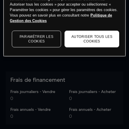
Autoriser tous les cookies » pour accepter ou sélectionnez «
Paramétrer les cookies » pour gérer les paramètres des cookies.
Vous pouvez en savoir plus en consultant notre
Politique de
Les prix sont indicatifs.
Connectez-vous
pour voir les
Gestion des Cookies
dernières données du marché.
Log in
to see latest
market data
PARAMÉTRER LES
AUTORISER TOUS LES
COOKIES
COOKIES
Frais de financement
Frais journaliers - Vendre
Frais journaliers - Acheter
0
0
Frais annuels - Vendre
Frais annuels - Acheter
0
0