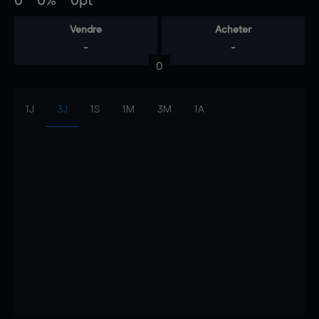
0
0%
0pt
Vendre
Acheter
-
-
0
1J
3J
1S
1M
3M
1A