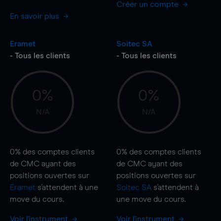
Créer un compte
En savoir plus
Eramet
Soitec SA
- Tous les clients
- Tous les clients
0%
0%
N/A
N/A
0%
des comptes clients
0%
des comptes clients
de CMC ayant des
de CMC ayant des
positions ouvertes sur
positions ouvertes sur
Eramet
s'attendent à une
Soitec SA
s'attendent à
move
du cours.
une
move
du cours.
Voir l'instrument
Voir l'instrument