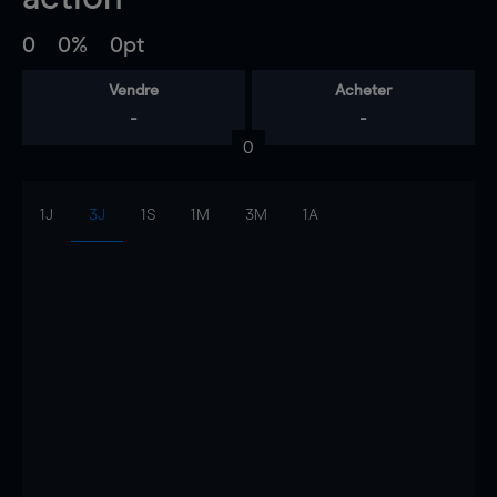
0
0%
0pt
Vendre
Acheter
-
-
0
1J
3J
1S
1M
3M
1A