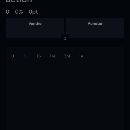
0
0%
0pt
Vendre
Acheter
-
-
0
1J
3J
1S
1M
3M
1A