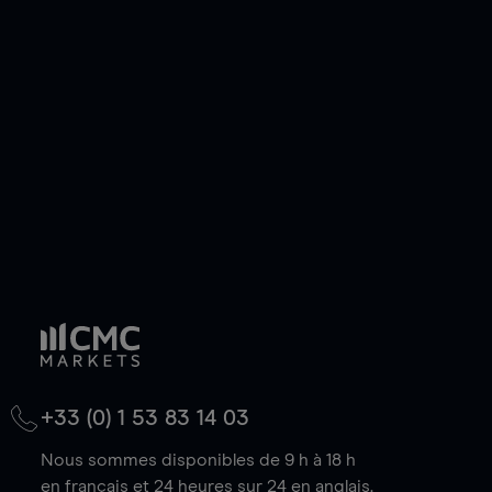
ou courte et ouvrir une position sur l'instrument
de votre choix, que le prix soit en hausse ou en
baisse.
+33 (0) 1 53 83 14 03
Nous sommes disponibles de 9 h à 18 h
en français et 24 heures sur 24 en anglais.