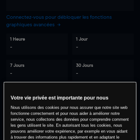
Connectez-vous pour débloquer les fonctions
graphiques avancées
1 Heure
1 Jour
-
-
7 Jours
30 Jours
-
-
Votre vie privée est importante pour nous
0
% des clients ont une position à
sur
Nous utilisons des cookies pour nous assurer que notre site web
cet actif
fonctionne correctement et pour nous aider à améliorer notre
service, nous collectons des données pour comprendre comment
les gens utilisent le site. En autorisant tous les cookies, nous
Commencez à trader
pouvons améliorer votre expérience, par exemple en vous aidant
à trouver des informations plus rapidement et en adaptant le