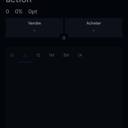
0
0%
0pt
Vendre
Acheter
-
-
0
1J
3J
1S
1M
3M
1A