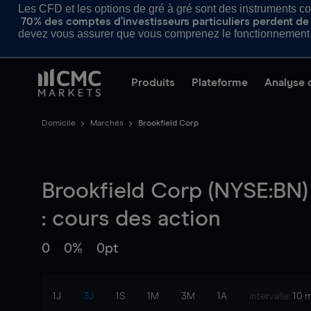
Les CFD et les options de gré à gré sont des instruments com
70% des comptes d’investisseurs particuliers perdent de l
devez vous assurer que vous comprenez le fonctionnement d
Produits
Plateforme
Analyse 
Domicile
Marchés
Brookfield Corp
Brookfield Corp (NYSE:BN)
: cours des action
0
0%
0pt
1J
3J
1S
1M
3M
1A
intervalle:
10 