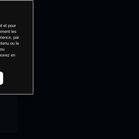
t et pour
mment les
rience, par
ntenu ou le
 ou
pouvez en