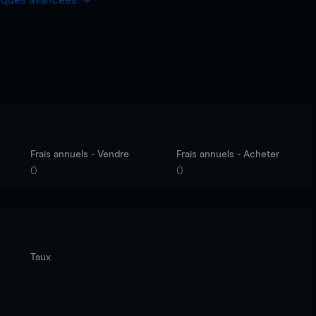
hiques avancées
Frais annuels - Vendre
Frais annuels - Acheter
0
0
Taux