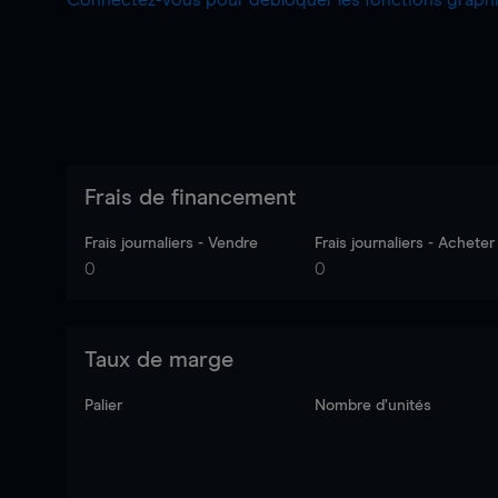
Connectez-vous pour débloquer les fonctions grap
Frais de financement
Frais journaliers - Vendre
Frais journaliers - Acheter
0
0
Taux de marge
Palier
Nombre d’unités