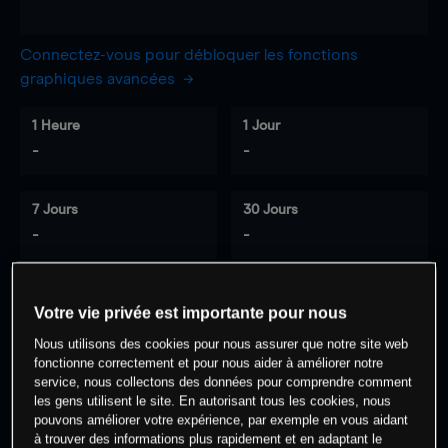
Connectez-vous pour débloquer les fonctions
graphiques avancées
1 Heure
1 Jour
-
-
7 Jours
30 Jours
-
-
Votre vie privée est importante pour nous
0
% des clients ont une position à
sur
Nous utilisons des cookies pour nous assurer que notre site web
cet actif
fonctionne correctement et pour nous aider à améliorer notre
service, nous collectons des données pour comprendre comment
les gens utilisent le site. En autorisant tous les cookies, nous
Commencez à trader
pouvons améliorer votre expérience, par exemple en vous aidant
à trouver des informations plus rapidement et en adaptant le