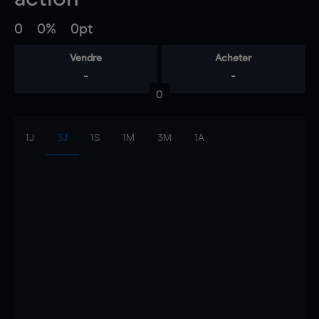
0
0%
0pt
Vendre
Acheter
-
-
0
1J
3J
1S
1M
3M
1A