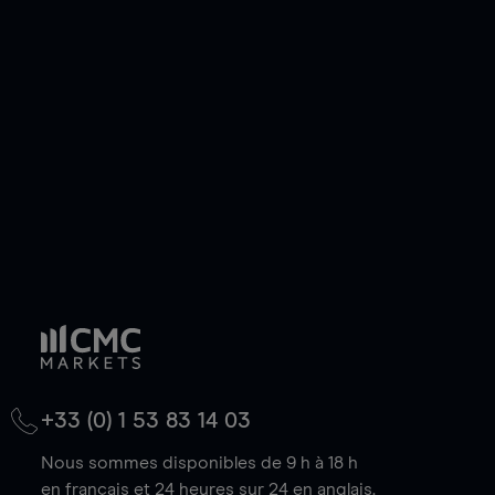
ou courte et ouvrir une position sur l'instrument
de votre choix, que le prix soit en hausse ou en
baisse.
+33 (0) 1 53 83 14 03
Nous sommes disponibles de 9 h à 18 h
en français et 24 heures sur 24 en anglais.